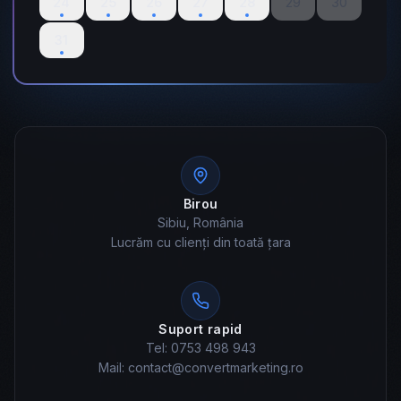
24
25
26
27
28
29
30
31
Birou
Sibiu, România
Lucrăm cu clienți din toată țara
Suport rapid
Tel: 0753 498 943
Mail: contact@convertmarketing.ro