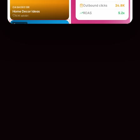
Outbound clicks
24.8K
CASADECOR
Home Decor Ideas
ROAS
5.2x
8.1K
salvări
Promovat
LUXBRIDE
Wedding Inspiration
45K
salvări
CONVERT MARKETING
Pinterest Ads that Convert
1.8K
salvări