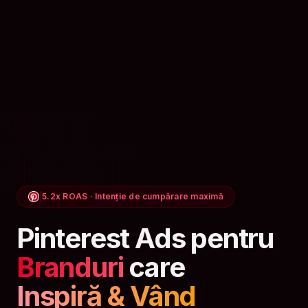
PINT
EREST
|
5.2x ROAS · Intenție de cumpărare maximă
Pinterest Ads pentru
Branduri
care
Inspiră & Vând