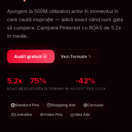
Ajungem la 500M utilizatori activi în momentul în
care caută inspirație — adică exact când sunt gata
să cumpere. Campanii Pinterest cu ROAS de 5.2x
în medie.
Audit gratuit
Vezi formate
5.2x
75%
-42%
ROAS MEDIU
AUDIENȚĂ FEMININ 18-45
COST PER CLICK
Standard Pins
Shopping Ads
Carousel
Lookalike
Video Pins
Idea Ads